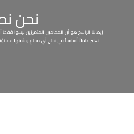
نحن نص
إيماننا الراسخ هو أن المحامين المتميزين ليسوا فقط أو
تعتبر عاملاً أساسياً في نجاح أي محامِ ويثمنها عملاؤ